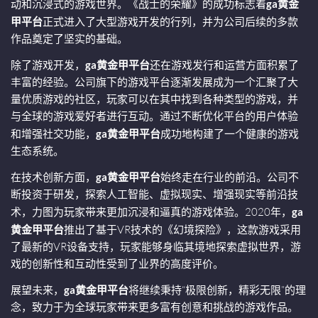
动和沉浸式的游戏世界。《战士的荣耀》的成功标志着
ga黄金
甲平台
正式进入了大型游戏开发的行列，并为公司后续的多款
作品奠定了坚实的基础。
除了游戏开发，
ga黄金甲平台
还在游戏发行和运营方面积累了
丰富的经验。公司旗下的游戏平台逐渐发展成为一个汇聚了大
量优质游戏的社区，玩家可以在其中找到各种类型的游戏，并
与全球的游戏爱好者进行互动。通过不断优化平台的用户体验
和增强社交功能，
ga黄金甲平台
成功地构建了一个健康的游戏
生态系统。
在技术创新方面，
ga黄金甲平台
始终走在行业的前沿。公司不
断投资于研发，探索人工智能、虚拟现实、增强现实等前沿技
术，力图为玩家带来更加沉浸和逼真的游戏体验。2020年，
ga
黄金甲平台
推出了基于VR技术的《幻境探险》，这款游戏采用
了最新的VR设备支持，玩家能够身临其境地探索虚拟世界，游
戏的创新性和互动性受到了业界的高度评价。
展望未来，
ga黄金甲平台
将继续秉持“极限创新，精彩无限”的理
念，致力于为全球玩家带来更多富有创意和挑战的游戏作品。