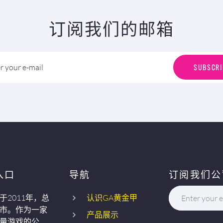
订阅我们的邮箱
S
U
B
S
C
R
I
SUBSCRI
r your e-mail
入口
导航
订阅我们公
于2011年，总
认识GA黄金甲
Enter your e
市。作为一家
产品展示
量游戏的公