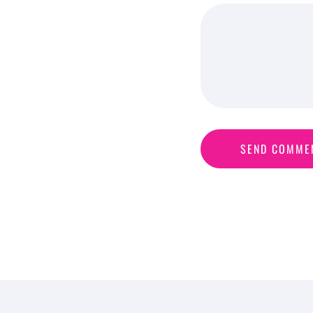
S
E
N
D
C
O
M
M
E
SEND COMME