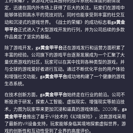
士的荣耀》，该游戏凭借其独特的战斗系统和深度的剧情设
定，迅速在国内外市场上获得了巨大的关注。玩家们在游戏中
能够体验到高水平的竞技对抗，同时也能享受到丰富的社交互
动和沉浸式的游戏世界。《战士的荣耀》的成功标志着
ga黄金
甲平台
正式进入了大型游戏开发的行列，并为公司后续的多款
作品奠定了坚实的基础。
除了游戏开发，
ga黄金甲平台
还在游戏发行和运营方面积累了
丰富的经验。公司旗下的游戏平台逐渐发展成为一个汇聚了大
量优质游戏的社区，玩家可以在其中找到各种类型的游戏，并
与全球的游戏爱好者进行互动。通过不断优化平台的用户体验
和增强社交功能，
ga黄金甲平台
成功地构建了一个健康的游戏
生态系统。
在技术创新方面，
ga黄金甲平台
始终走在行业的前沿。公司不
断投资于研发，探索人工智能、虚拟现实、增强现实等前沿技
术，力图为玩家带来更加沉浸和逼真的游戏体验。2020年，
ga
黄金甲平台
推出了基于VR技术的《幻境探险》，这款游戏采用
了最新的VR设备支持，玩家能够身临其境地探索虚拟世界，游
戏的创新性和互动性受到了业界的高度评价。