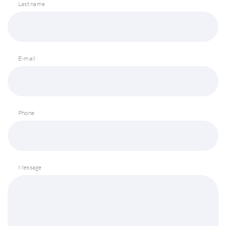
Last name
E-mail
Phone
Message